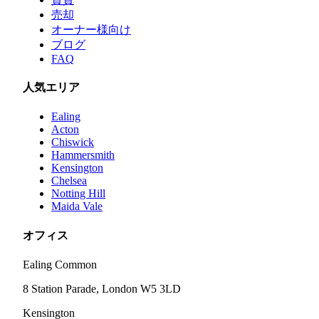
売却
オーナー様向け
ブログ
FAQ
人気エリア
Ealing
Acton
Chiswick
Hammersmith
Kensington
Chelsea
Notting Hill
Maida Vale
オフィス
Ealing Common
8 Station Parade, London W5 3LD
Kensington