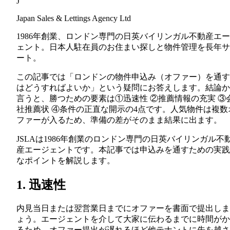
J
Japan Sales & Lettings Agency Ltd
1986年創業、ロンドン専門の日英バイリンガル不動産エ
ェント。日本人駐在員のお住まい探しと物件管理を長年サ
ート。
この記事では「ロンドンの物件申込み（オファー）を通す
はどうすればよいか」という疑問にお答えします。結論か
言うと、勝つための要素は①迅速性 ②推薦情報の充実 ③
社推薦状 ④条件の正直な開示の4点です。人気物件は複数
ファーが入るため、準備の差がそのまま結果に出ます。
JSLAは1986年創業のロンドン専門の日英バイリンガル不
産エージェントです。本記事では申込みを通すための実践
なポイントを解説します。
1. 迅速性
内見当日または翌営業日までにオファーを書面で提出しま
ょう。エージェントを介して大家に伝わるまでに時間がか
るため、オファー提出が遅れるほど他テナントに先を越さ