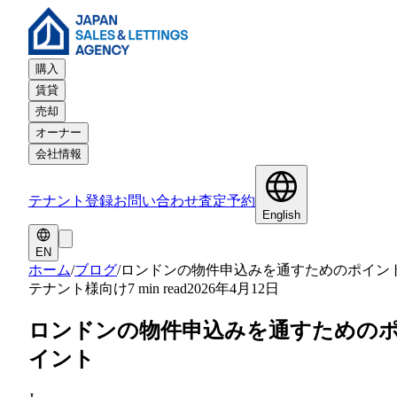
購入
賃貸
売却
オーナー
会社情報
テナント登録
お問い合わせ
査定予約
English
EN
ホーム
/
ブログ
/
ロンドンの物件申込みを通すためのポイン
テナント様向け
7 min read
2026年4月12日
ロンドンの物件申込みを通すための
イント