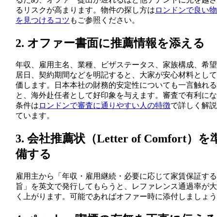
るリスクが高まります。物件の探し方は
ロンドンで良い物
を見つけるコツ
もご参照ください。
2. オファー書面に推薦情報を添える
年収、雇用主名、業種、ビザステータス、家族構成、希望
居日、契約期間などを明記すると、大家が安心材料として
価します。日本本社の財務的安定性についても一言触れる
と、海外赴任者として好印象を与えます。審査で有利にな
条件は
ロンドンで審査に通りやすい人の特徴
で詳しく解説
ています。
3. 会社推薦状（Letter of Comfort）を
備する
雇用主から「年収・雇用継続・必要に応じて家賃保証する
旨」を英文で発行してもらうと、レファレンス通過率が大
く上がります。可能であればオファー時に添付しましょう