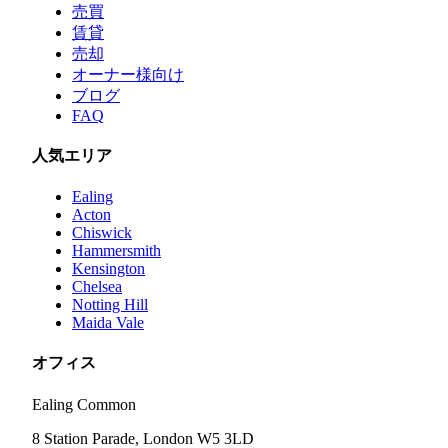
売買
賃貸
売却
オーナー様向け
ブログ
FAQ
人気エリア
Ealing
Acton
Chiswick
Hammersmith
Kensington
Chelsea
Notting Hill
Maida Vale
オフィス
Ealing Common
8 Station Parade, London W5 3LD