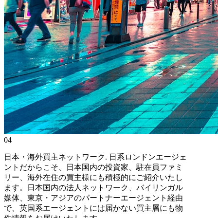
04
日本・海外買主ネットワーク
.
日系ロンドンエージェ
ントだからこそ、日本国内の投資家、駐在員ファミ
リー、海外在住の買主様にも積極的にご紹介いたし
ます。日本国内の法人ネットワーク、バイリンガル
媒体、東京・アジアのパートナーエージェント経由
で、英国系エージェントには届かない買主層にも物