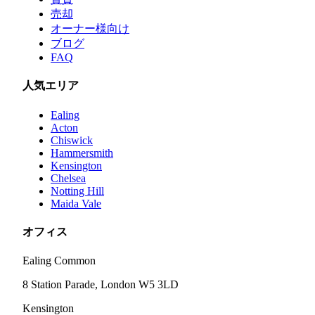
売却
オーナー様向け
ブログ
FAQ
人気エリア
Ealing
Acton
Chiswick
Hammersmith
Kensington
Chelsea
Notting Hill
Maida Vale
オフィス
Ealing Common
8 Station Parade, London W5 3LD
Kensington