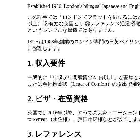
Established 1986, London's bilingual Japanese and Engli
この記事では「ロンドンでフラットを借りるには
以上） ②有効な英国ビザ ③レファレンス通過 
というシンプルな構造ではありません。
JSLAは1986年創業のロンドン専門の日英バ
に整理します。
1. 収入要件
一般的に「年収が年間家賃の2.5倍以上」が基準とされ
または会社推薦状（Letter of Comfort）の提
2. ビザ・在留資格
英国では2016年以降、すべての大家・エージェントが入居者の「Rig
to Remain（永住権）、英国市民権などが該
3. レファレンス