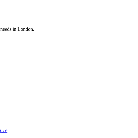
y needs in London.
きか