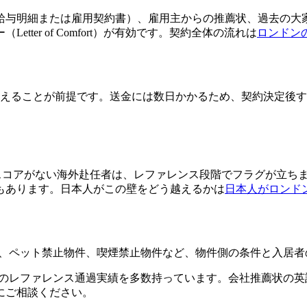
給与明細または雇用契約書）、雇用主からの推薦状、過去の大
ter of Comfort）が有効です。契約全体の流れは
ロンドン
払えることが前提です。送金には数日かかるため、契約決定後
axなど）にスコアがない海外赴任者は、レファレンス段階でフラグ
もあります。日本人がこの壁をどう越えるかは
日本人がロンド
tion）規制対象物件、ペット禁止物件、喫煙禁止物件など、物件側の条件
者のレファレンス通過実績を多数持っています。会社推薦状の
にご相談ください。