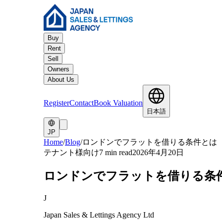
Buy
Rent
Sell
Owners
About Us
Register
Contact
Book Valuation
日本語
JP
Home
/
Blog
/
ロンドンでフラットを借りる条件とは
テナント様向け
7 min read
2026年4月20日
ロンドンでフラットを借りる条
J
Japan Sales & Lettings Agency Ltd