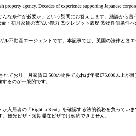
sh property agency. Decades of experience supporting Japanese corporat
どんな条件が必要か」という疑問にお答えします。結論から言う
④敷金・初月家賃の支払い能力 ⑤クレジット履歴 ⑥物件側条件
イリンガル不動産エージェントです。本記事では、英国の法律と
ており、月家賃£2,500の物件であれば年収£75,000以上が目
出で補強するのが一般的です。
ht to Rent」を確認する法的義務を負っています。Skilled Worker V
当します。観光ビザ・短期滞在ビザでは契約できません。