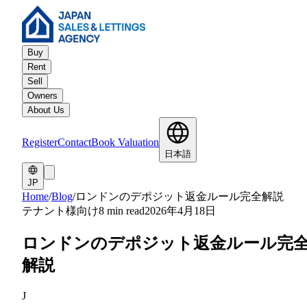
Buy
Rent
Sell
Owners
About Us
Register
Contact
Book Valuation
日本語
JP
Home
/
Blog
/
ロンドンのデポジット返金ルール完全解説
テナント様向け
8 min read
2026年4月18日
ロンドンのデポジット返金ルール完
解説
J