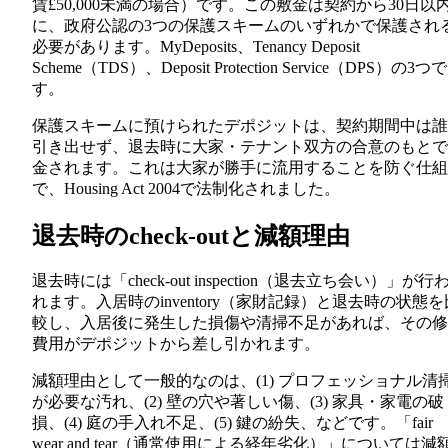
賃£50,000未満の場合）です。この敷金は契約から30日以
に、政府公認の3つの保護スキームのいずれかで保護され
必要があります。MyDeposits、Tenancy Deposit
Scheme（TDS）、Deposit Protection Service（DPS）の3つで
す。
保護スキームに預けられたデポジットは、契約期間中は誰
引き出せず、退去時に大家・テナント双方の合意のもとで
金されます。これは大家が勝手に流用することを防ぐ仕組
で、Housing Act 2004で法制化されました。
退去時のcheck-outと減額理由
退去時には「check-out inspection（退去立ち会い）」が行
れます。入居時のinventory（家財記録）と退去時の状態を
較し、入居後に発生した損傷や清掃不足があれば、その修
費用がデポジットから差し引かれます。
減額理由として一般的なのは、(1) プロフェッショナル清
が必要な汚れ、(2) 壁の穴や著しい傷、(3) 家具・家電の破
損、(4) 庭の手入れ不足、(5) 鍵の紛失、などです。「fair
wear and tear（通常使用による経年劣化）」については減