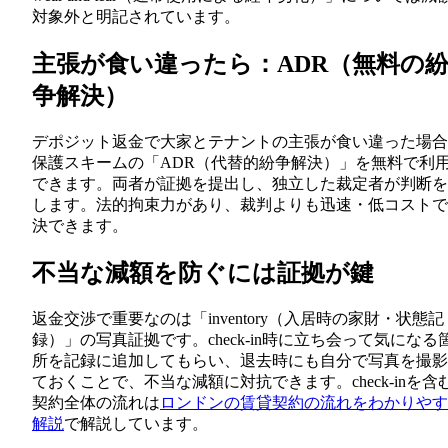
対象外と明記されています。
主張が食い違ったら：ADR（無料の
争解決）
デポジット返金で大家とテナントの主張が食い違った場合
保護スキームの「ADR（代替的紛争解決）」を無料で利
できます。両者が証拠を提出し、独立した裁定者が判断を
します。法的拘束力があり、裁判よりも迅速・低コストで
決できます。
不当な減額を防ぐには証拠が鍵
返金交渉で重要なのは「inventory（入居時の家財・状態記
録）」の写真証拠です。check-in時に立ち会って気になる
所を記録に追加してもらい、退去時にも自分で写真を撮影
ておくことで、不当な減額に対抗できます。check-inを含
契約全体の流れは
ロンドンの賃貸契約の流れをわかりやす
解説
で解説しています。