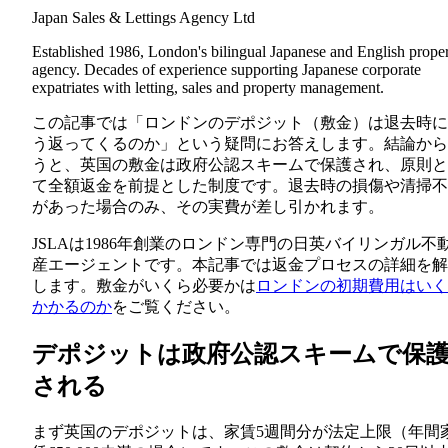
Japan Sales & Lettings Agency Ltd
Established 1986, London's bilingual Japanese and English prope
agency. Decades of experience supporting Japanese corporate
expatriates with letting, sales and property management.
この記事では「ロンドンのデポジット（敷金）は退去時に
う返ってくるのか」という疑問にお答えします。結論から
うと、英国の敷金は政府公認スキームで保護され、原則と
て全額返金を前提とした制度です。退去時の損傷や清掃不
があった場合のみ、その実費が差し引かれます。
JSLAは1986年創業のロンドン専門の日英バイリンガル不
産エージェントです。本記事では返金プロセスの詳細を解
します。敷金がいくら必要かは
ロンドンの初期費用はいく
かかるのか
をご覧ください。
デポジットは政府公認スキームで保
される
まず英国のデポジットは、家賃5週間分が法定上限（年間