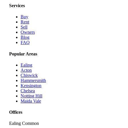
Services
Buy
Rent
Sell
Owners
Blog
FAQ
Popular Areas
Ealing
Acton
Chiswick
Hammersmith
Kensington
Chelsea
Notting Hill
Maida Vale
Offices
Ealing Common